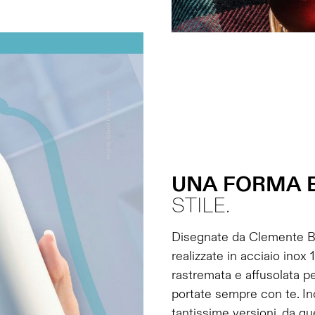
UNA
FORMA
STILE.
Disegnate da Clemente Bu
realizzate in acciaio inox
rastremata e affusolata pe
portate sempre con te. Ino
tantissime versioni, da que