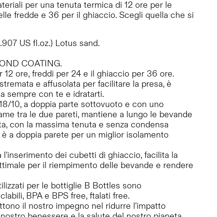
ateriali per una tenuta termica di 12 ore per le
le fredde e 36 per il ghiaccio. Scegli quella che si
.907 US fl.oz.) Lotus sand.
IAMOND COATING.
r 12 ore, freddi per 24 e il ghiaccio per 36 ore.
tremata e affusolata per facilitare la presa, è
a sempre con te e idratarti.
x 18/10, a doppia parte sottovuoto e con uno
rame tra le due pareti, mantiene a lungo le bevande
ata, con la massima tenuta e senza condensa
o è a doppia parete per un miglior isolamento
'inserimento dei cubetti di ghiaccio, facilita la
ottimale per il riempimento delle bevande e rendere
utilizzati per le bottiglie B Bottles sono
labili, BPA e BPS free, ftalati free.
ettono il nostro impegno nel ridurre l'impatto
 nostro benessere e la salute del nostro pianeta.