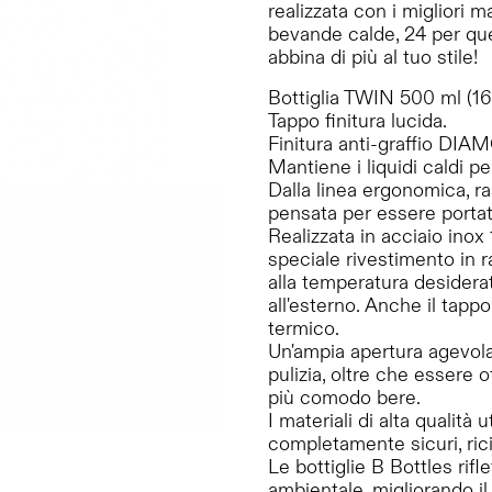
realizzata con i migliori m
bevande calde, 24 per quel
abbina di più al tuo stile!
Bottiglia TWIN 500 ml (16
Tappo finitura lucida.
Finitura anti-graffio D
Mantiene i liquidi caldi pe
Dalla linea ergonomica, ras
pensata per essere portat
Realizzata in acciaio ino
speciale rivestimento in 
alla temperatura desider
all'esterno. Anche il tapp
termico.
Un'ampia apertura agevola l
pulizia, oltre che essere 
più comodo bere.
I materiali di alta qualità 
completamente sicuri, ricic
Le bottiglie B Bottles rifl
ambientale, migliorando il