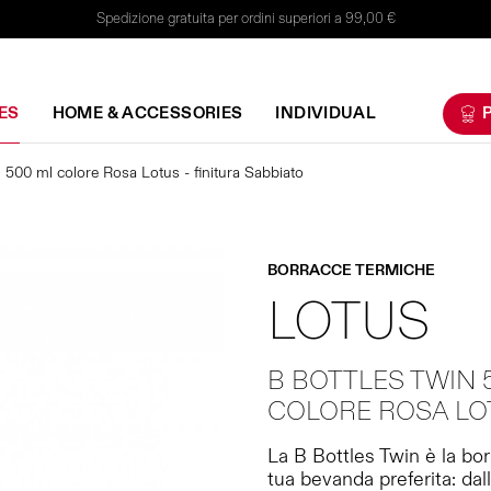
Spedizione gratuita per ordini superiori a 99,00 €
ES
HOME & ACCESSORIES
INDIVIDUAL
P
 500 ml colore Rosa Lotus - finitura Sabbiato
BORRACCE TERMICHE
LOTUS
B BOTTLES TWIN 
COLORE ROSA LOT
La B Bottles Twin è la bo
tua bevanda preferita: dal