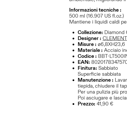
Informazioni tecniche :
500 ml (16.907 US fl.oz.)
Mantiene i liquidi caldi pe
Collezione:
Diamond 
Designer :
CLEMENT
Misure :
ø6,8XH23,6
Materiale :
Acciaio in
Codice :
BBT-LT500I
EAN:
802017834757
Finitura:
Sabbiato
Superficie sabbiata
Manutenzione :
Lavare
tiepida, chiudere il ta
Per una pulizia più pr
Poi asciugare e lasci
Prezzo:
41,90 €