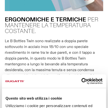
ERGONOMICHE
E
TERMICHE
PER
MANTENERE LA TEMPERATURA
COSTANTE.
Le B Bottles Twin sono realizzate a doppia parete
sottovuoto in acciaio inox 18/10 con uno speciale
rivestimento in rame tra le due pareti, e con il tappo a
doppia parete, in questo modo le B Bottles Twin
mantengono a lungo le bevande alla temperatura
desiderata, con la massima tenuta e senza condensa
all'esterno: i liquidi caldi fino a 12 ore, freddi fino a 24 ore,
e preserveranno il ghiaccio fino a 36 ore. Inoltre, l’ampia
apertura ti faciliterà nella pulizia, nelle operazioni di refill e
nell’inserimento di cubetti di ghiaccio. È adatta anche alle
Questo sito web utilizza i cookie
bevande gassate!
Utilizziamo i cookie per personalizzare contenuti ed