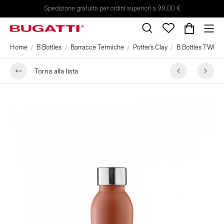
Spedizione gratuita per ordini superiori a 99,00 €
Home
B Bottles
Borracce Termiche
Potter's Clay
B Bottles TWIN 3
Torna alla lista