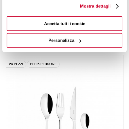
Mostra dettagli
Accetta tutti i cookie
GOCCIA
Set 24 pezzi in scatola Gallery - colore Acciaio -
Personalizza
143,10 €
finitura Lucido
24 PEZZI
PER 6 PERSONE