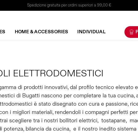
Spedizione gratuita per ordini superiori a 99,00 €
ES
HOME & ACCESSORIES
INDIVIDUAL
P
OLI ELETTRODOMESTICI
amma di prodotti innovativi, dal profilo tecnico elevato
estici di Bugatti nascono per completare la tua cucina, 
ettrodomestici è stato disegnato con cura e passione, rice
 con i migliori materiali, rendendoli i compagni perfetti pe
rai scegliere tra i nostri bollitori elettrici, tostapane, m
 di potenza, bilancia da cucina, e il nostro inedito sistem