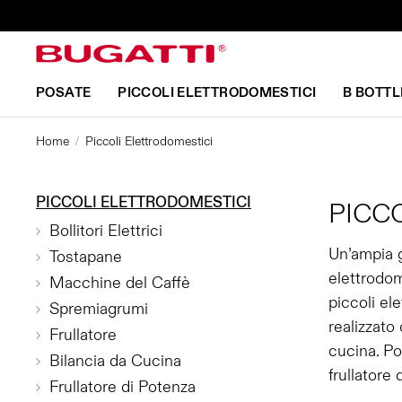
POSATE
PICCOLI ELETTRODOMESTICI
B BOTTL
Home
Piccoli Elettrodomestici
PICCOLI ELETTRODOMESTICI
PICC
Bollitori Elettrici
Un’ampia g
Tostapane
elettrodom
Macchine del Caffè
piccoli el
Spremiagrumi
realizzato
Frullatore
cucina. Pot
Bilancia da Cucina
frullatore
Frullatore di Potenza