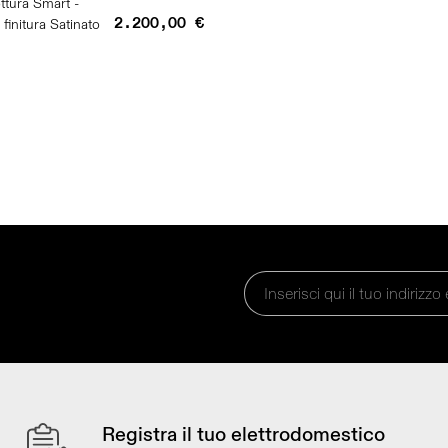
ttura Smart -
2.200,00 €
 finitura Satinato
!
Registra il tuo elettrodomestico