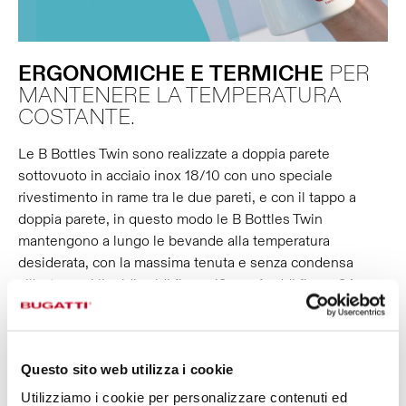
ERGONOMICHE
E
TERMICHE
PER
MANTENERE LA TEMPERATURA
COSTANTE.
Le B Bottles Twin sono realizzate a doppia parete
sottovuoto in acciaio inox 18/10 con uno speciale
rivestimento in rame tra le due pareti, e con il tappo a
doppia parete, in questo modo le B Bottles Twin
mantengono a lungo le bevande alla temperatura
desiderata, con la massima tenuta e senza condensa
all'esterno: i liquidi caldi fino a 12 ore, freddi fino a 24 ore,
e preserveranno il ghiaccio fino a 36 ore. Inoltre, l’ampia
apertura ti faciliterà nella pulizia, nelle operazioni di refill e
nell’inserimento di cubetti di ghiaccio. È adatta anche alle
Questo sito web utilizza i cookie
bevande gassate!
Utilizziamo i cookie per personalizzare contenuti ed