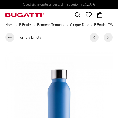
Spedizione gratuita per ordini superiori a 99,00 €
Home
B Bottles
Borracce Termiche
Cinque Terre
B Bottles TWIN 5
Torna alla lista