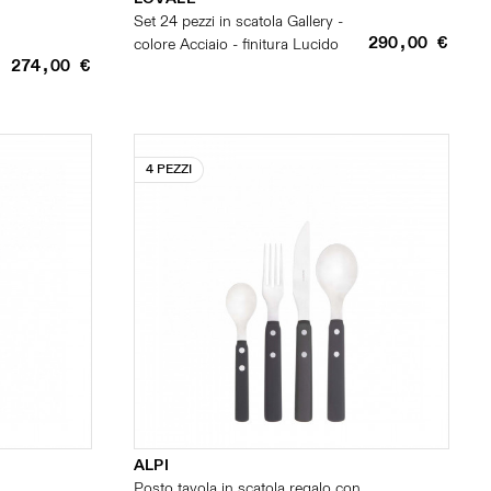
n
Set 24 pezzi in scatola Gallery -
290,00 €
colore Acciaio - finitura Lucido
274,00 €
4 PEZZI
ALPI
n
Posto tavola in scatola regalo con