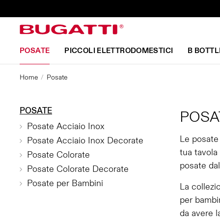
POSATE
PICCOLI ELETTRODOMESTICI
B BOTTL
Home
Posate
POSATE
POSA
Posate Acciaio Inox
Le posate 
Posate Acciaio Inox Decorate
tua tavola
Posate Colorate
posate dal
Posate Colorate Decorate
Posate per Bambini
La collezi
per bambin
da avere l