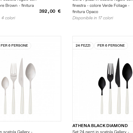
ore Brown - finitura
finestra - colore Verde Foliage -
392,00 €
finitura Opaco
 4 colori
Disponibile in 17 colori
PER 6 PERSONE
24 PEZZI
PER 6 PERSONE
ATHENA BLACK DIAMOND
n scatola Gallery -
Set 24 pezzi in scatola Gallery -