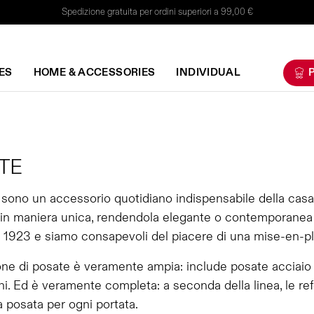
Spedizione gratuita per ordini superiori a 99,00 €
ES
HOME & ACCESSORIES
INDIVIDUAL
P
TE
sono un accessorio quotidiano indispensabile della casa
 in maniera unica, rendendola elegante o contemporanea a
 1923 e siamo consapevoli del piacere di una mise-en-plac
one di posate è veramente ampia: include posate acciaio
i. Ed è veramente completa: a seconda della linea, le ref
a posata per ogni portata.