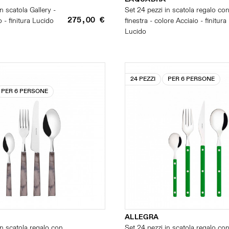
n scatola Gallery -
Set 24 pezzi in scatola regalo co
275,00 €
 - finitura Lucido
finestra - colore Acciaio - finitura
Lucido
24 PEZZI
PER 6 PERSONE
PER 6 PERSONE
ALLEGRA
in scatola regalo con
Set 24 pezzi in scatola regalo co