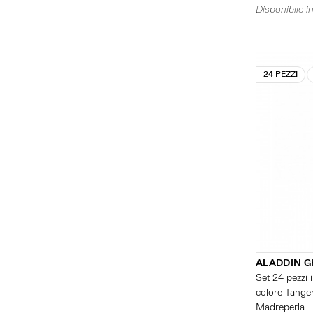
Disponibile in
24 PEZZI
ALADDIN G
Set 24 pezzi i
colore Tangeri
Madreperla