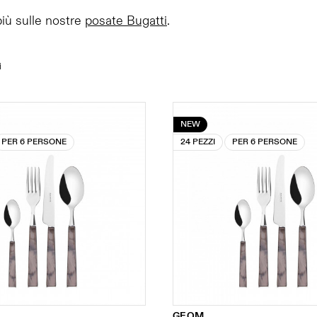
più sulle nostre
posate Bugatti
.
i
NEW
PER 6 PERSONE
24 PEZZI
PER 6 PERSONE
GEOM