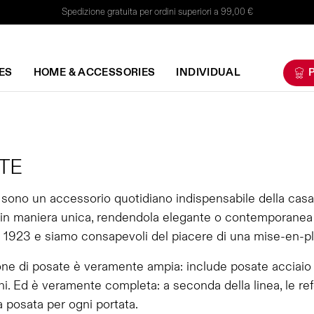
Spedizione gratuita per ordini superiori a 99,00 €
ES
HOME & ACCESSORIES
INDIVIDUAL
P
TE
sono un accessorio quotidiano indispensabile della casa
 in maniera unica, rendendola elegante o contemporanea a
 1923 e siamo consapevoli del piacere di una mise-en-plac
one di posate è veramente ampia: include posate acciaio
i. Ed è veramente completa: a seconda della linea, le ref
a posata per ogni portata.