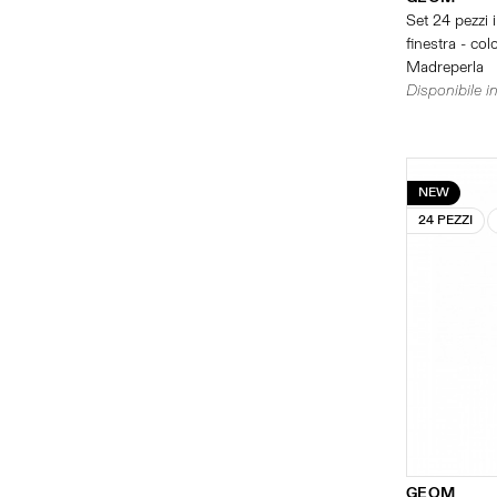
Set 24 pezzi 
finestra - col
Madreperla
Disponibile in
NEW
24 PEZZI
GEOM