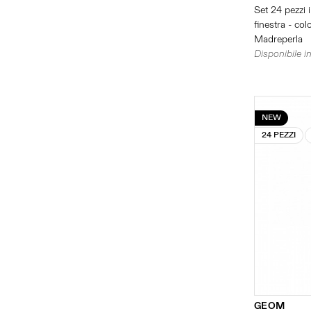
Set 24 pezzi 
finestra - col
Madreperla
Disponibile in
NEW
24 PEZZI
GEOM