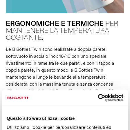
ERGONOMICHE
E
TERMICHE
PER
MANTENERE LA TEMPERATURA
COSTANTE.
Le B Bottles Twin sono realizzate a doppia parete
sottovuoto in acciaio inox 18/10 con uno speciale
rivestimento in rame tra le due pareti, e con il tappo a
doppia parete, in questo modo le B Bottles Twin
mantengono a lungo le bevande alla temperatura
desiderata, con la massima tenuta e senza condensa
all'esterno: i liquidi caldi fino a 12 ore, freddi fino a 24 ore,
e preserveranno il ghiaccio fino a 36 ore. Inoltre, l’ampia
apertura ti faciliterà nella pulizia, nelle operazioni di refill e
nell’inserimento di cubetti di ghiaccio. È adatta anche alle
Questo sito web utilizza i cookie
bevande gassate!
Utilizziamo i cookie per personalizzare contenuti ed