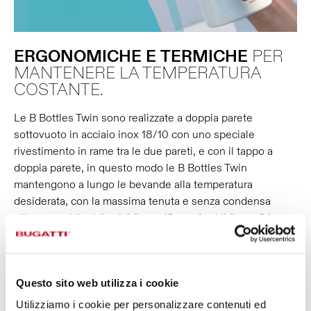
ERGONOMICHE
E
TERMICHE
PER
MANTENERE LA TEMPERATURA
COSTANTE.
Le B Bottles Twin sono realizzate a doppia parete
sottovuoto in acciaio inox 18/10 con uno speciale
rivestimento in rame tra le due pareti, e con il tappo a
doppia parete, in questo modo le B Bottles Twin
mantengono a lungo le bevande alla temperatura
desiderata, con la massima tenuta e senza condensa
all'esterno: i liquidi caldi fino a 12 ore, freddi fino a 24 ore,
e preserveranno il ghiaccio fino a 36 ore. Inoltre, l’ampia
apertura ti faciliterà nella pulizia, nelle operazioni di refill e
nell’inserimento di cubetti di ghiaccio. È adatta anche alle
Questo sito web utilizza i cookie
bevande gassate!
Utilizziamo i cookie per personalizzare contenuti ed