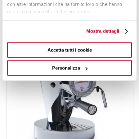
DIVA DENIM
con altre informazioni che ha fornito loro o che hanno
Macchina per caffè espresso - colore Delicacy -
raccolto dal suo utilizzo dei loro servizi.
1.790,00 €
finitura Denim
Mostra dettagli
Accetta tutti i cookie
Personalizza