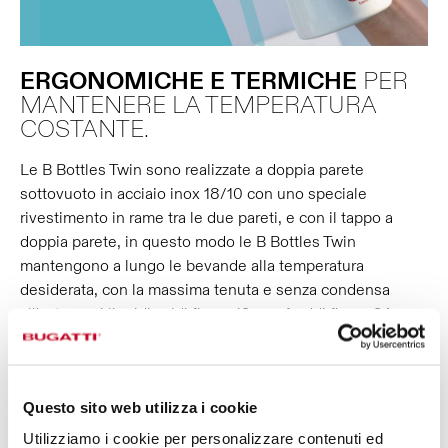
ERGONOMICHE
E
TERMICHE
PER
MANTENERE LA TEMPERATURA
COSTANTE.
Le B Bottles Twin sono realizzate a doppia parete
sottovuoto in acciaio inox 18/10 con uno speciale
rivestimento in rame tra le due pareti, e con il tappo a
doppia parete, in questo modo le B Bottles Twin
mantengono a lungo le bevande alla temperatura
desiderata, con la massima tenuta e senza condensa
all'esterno: i liquidi caldi fino a 12 ore, freddi fino a 24 ore,
e preserveranno il ghiaccio fino a 36 ore. Inoltre, l’ampia
apertura ti faciliterà nella pulizia, nelle operazioni di refill e
nell’inserimento di cubetti di ghiaccio. È adatta anche alle
Questo sito web utilizza i cookie
bevande gassate!
Utilizziamo i cookie per personalizzare contenuti ed