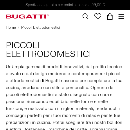
Spedizione gratuita per ordini superiori a 99,00 €
Home
Piccoli Elettrodomestici
PICCOLI
ELETTRODOMESTICI
Un’ampia gamma di prodotti innovativi, dal profilo tecnico
elevato e dal design moderno e contemporaneo: i piccoli
elettrodomestici di Bugatti nascono per completare la tua
cucina, arredando con stile e personalità. Ognuno dei
piccoli elettrodomestici è stato disegnato con cura e
passione, ricercando equilibrio nelle forme e nelle
funzioni, e realizzato con i migliori materiali, rendendoli i
compagni perfetti per i tuoi momenti di relax e per le tue
preparazioni in cucina. Potrai scegliere tra i nostri bollitori
elettrici, tostapane, macchine del caffè, spremiagrumi,