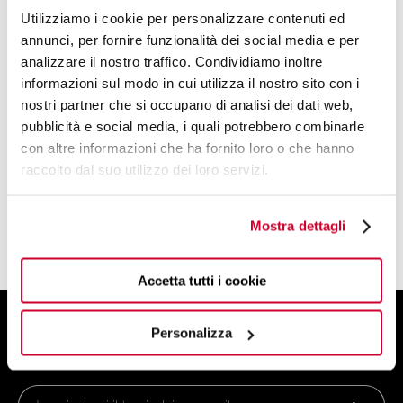
Utilizziamo i cookie per personalizzare contenuti ed
Bollitori Elettrici
annunci, per fornire funzionalità dei social media e per
Tostapane
analizzare il nostro traffico. Condividiamo inoltre
Macchine del Caffè
informazioni sul modo in cui utilizza il nostro sito con i
Spremiagrumi
nostri partner che si occupano di analisi dei dati web,
pubblicità e social media, i quali potrebbero combinarle
Frullatore
con altre informazioni che ha fornito loro o che hanno
Bilancia da Cucina
raccolto dal suo utilizzo dei loro servizi.
Frullatore di Potenza
Sistema di Cottura Smart
Mostra dettagli
Accessori Elettrodomestici
Accetta tutti i cookie
ISCRIVITI ALLA NEWSLETTER
Personalizza
E ottieni uno sconto del 10% sul tuo ordine!