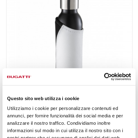
Questo sito web utilizza i cookie
B BOTTLES COVER PELLE
Utilizziamo i cookie per personalizzare contenuti ed
144,00 €
Cover per B Bottles - colore Bianco - finitura Pelle
annunci, per fornire funzionalità dei social media e per
Disponibile in 4 colori
analizzare il nostro traffico. Condividiamo inoltre
informazioni sul modo in cui utilizza il nostro sito con i
nostri partner che si occupano di analisi dei dati web,