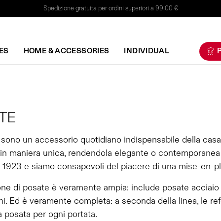
Spedizione gratuita per ordini superiori a 99,00 €
ES
HOME & ACCESSORIES
INDIVIDUAL
P
TE
sono un accessorio quotidiano indispensabile della casa
 in maniera unica, rendendola elegante o contemporanea a
 1923 e siamo consapevoli del piacere di una mise-en-plac
one di posate è veramente ampia: include posate acciaio
i. Ed è veramente completa: a seconda della linea, le ref
a posata per ogni portata.