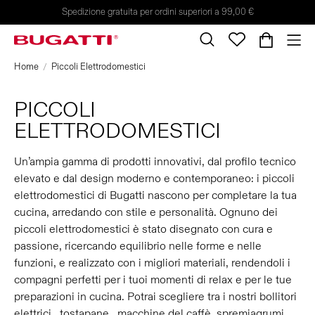
Spedizione gratuita per ordini superiori a 99,00 €
Home
Piccoli Elettrodomestici
PICCOLI
ELETTRODOMESTICI
Un’ampia gamma di prodotti innovativi, dal profilo tecnico
elevato e dal design moderno e contemporaneo: i piccoli
elettrodomestici di Bugatti nascono per completare la tua
cucina, arredando con stile e personalità. Ognuno dei
piccoli elettrodomestici è stato disegnato con cura e
passione, ricercando equilibrio nelle forme e nelle
funzioni, e realizzato con i migliori materiali, rendendoli i
compagni perfetti per i tuoi momenti di relax e per le tue
preparazioni in cucina. Potrai scegliere tra i nostri bollitori
elettrici, tostapane, macchine del caffè, spremiagrumi,