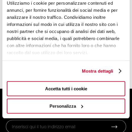
Bollitori Elettrici
Utilizziamo i cookie per personalizzare contenuti ed
Tostapane
annunci, per fornire funzionalità dei social media e per
analizzare il nostro traffico. Condividiamo inoltre
Macchine del Caffè
informazioni sul modo in cui utilizza il nostro sito con i
Spremiagrumi
nostri partner che si occupano di analisi dei dati web,
Frullatore
pubblicità e social media, i quali potrebbero combinarle
Bilancia da Cucina
con altre informazioni che ha fornito loro o che hanno
raccolto dal suo utilizzo dei loro servizi.
Frullatore di Potenza
Sistema di Cottura Smart
Accessori Elettrodomestici
Mostra dettagli
Accetta tutti i cookie
ISCRIVITI ALLA NEWSLETTER
Personalizza
E ottieni uno sconto del 10% sul tuo ordine!