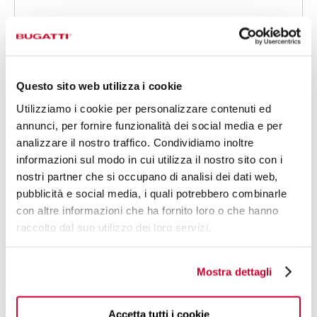
Avendo letto l'
informativa
sul trattamento dei dati
Questo sito web utilizza i cookie
Acconsento
Non acconsento
Utilizziamo i cookie per personalizzare contenuti ed
Alle attività di marketing
annunci, per fornire funzionalità dei social media e per
analizzare il nostro traffico. Condividiamo inoltre
informazioni sul modo in cui utilizza il nostro sito con i
Acconsento
Non acconsento
nostri partner che si occupano di analisi dei dati web,
Alle attività di profilazione
pubblicità e social media, i quali potrebbero combinarle
con altre informazioni che ha fornito loro o che hanno
Acconsento
Non acconsento
raccolto dal suo utilizzo dei loro servizi.
Ai fini delle comunicazioni di terze parti
Mostra dettagli
Accetta tutti i cookie