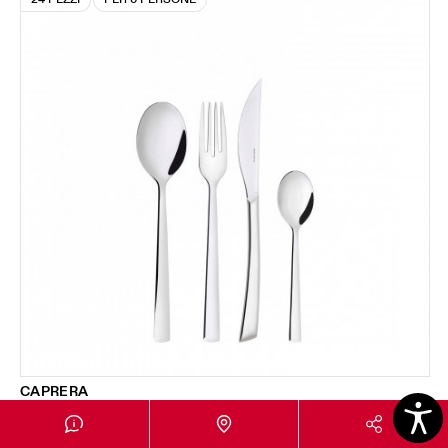
CAPRERA
Set 24 pezzi in scatola Gallery - colore Acciaio -
178,00 €
finitura Lucido