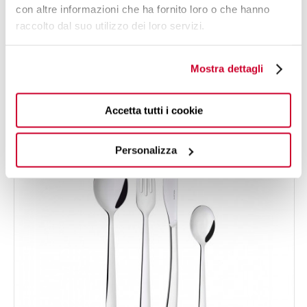
con altre informazioni che ha fornito loro o che hanno
CAPRERA
Set 24 pezzi in scatola Gallery - colore Acciaio -
raccolto dal suo utilizzo dei loro servizi.
178,00 €
finitura Lucido
Mostra dettagli
24 PEZZI
PER 6 PERSONE
Accetta tutti i cookie
Personalizza