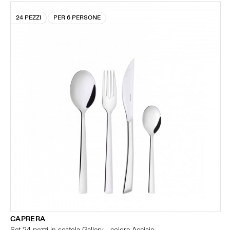
24 PEZZI
PER 6 PERSONE
CAPRERA
Set 24 pezzi in scatola Gallery - colore Acciaio -