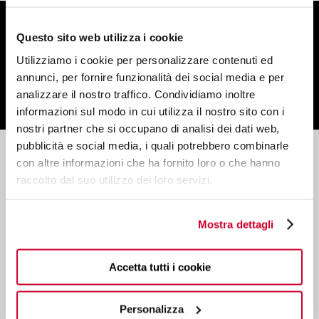
ISCRIVITI ALLA NEWSLETTER
Questo sito web utilizza i cookie
E ottieni uno sconto del 10% sul tuo ordine!
Utilizziamo i cookie per personalizzare contenuti ed
annunci, per fornire funzionalità dei social media e per
analizzare il nostro traffico. Condividiamo inoltre
informazioni sul modo in cui utilizza il nostro sito con i
nostri partner che si occupano di analisi dei dati web,
pubblicità e social media, i quali potrebbero combinarle
con altre informazioni che ha fornito loro o che hanno
Servizio Assistenza
raccolto dal suo utilizzo dei loro servizi.
Contattaci per ricevere informazione sul tuo ordine
e sui nostri prodotti.
Mostra dettagli
Registra il tuo elettrodomestico
Potrai beneficiare più velocemente del supporto
della garanzia.
Accetta tutti i cookie
Shopping sicuro
Su Casabugatti.it i tuoi pagamenti online sono
Personalizza