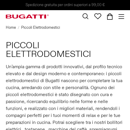
Spedizione gratuita per ordini superiori a 99,00 €
Home
Piccoli Elettrodomestici
PICCOLI
ELETTRODOMESTICI
Un’ampia gamma di prodotti innovativi, dal profilo tecnico
elevato e dal design moderno e contemporaneo: i piccoli
elettrodomestici di Bugatti nascono per completare la tua
cucina, arredando con stile e personalità. Ognuno dei
piccoli elettrodomestici è stato disegnato con cura e
passione, ricercando equilibrio nelle forme e nelle
funzioni, e realizzato con i migliori materiali, rendendoli i
compagni perfetti per i tuoi momenti di relax e per le tue
preparazioni in cucina. Potrai scegliere tra i nostri bollitori
elettrici, tostapane, macchine del caffè, spremiagrumi,