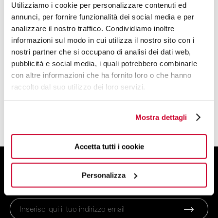
Bollitori Elettrici
Utilizziamo i cookie per personalizzare contenuti ed
Tostapane
annunci, per fornire funzionalità dei social media e per
analizzare il nostro traffico. Condividiamo inoltre
Macchine del Caffè
informazioni sul modo in cui utilizza il nostro sito con i
Spremiagrumi
nostri partner che si occupano di analisi dei dati web,
Frullatore
pubblicità e social media, i quali potrebbero combinarle
Bilancia da Cucina
con altre informazioni che ha fornito loro o che hanno
raccolto dal suo utilizzo dei loro servizi.
Frullatore di Potenza
Sistema di Cottura Smart
Accessori Elettrodomestici
Mostra dettagli
Accetta tutti i cookie
ISCRIVITI ALLA NEWSLETTER
Personalizza
E ottieni uno sconto del 10% sul tuo ordine!