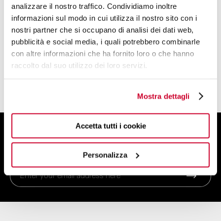
analizzare il nostro traffico. Condividiamo inoltre
BUGATTI DESIGN STUDIO
informazioni sul modo in cui utilizza il nostro sito con i
nostri partner che si occupano di analisi dei dati web,
A TEAM OF DESIGNERS AND PLANNERS
pubblicità e social media, i quali potrebbero combinarle
WITH A CREATIVE SOUL
con altre informazioni che ha fornito loro o che hanno
raccolto dal suo utilizzo dei loro servizi.
FIND OUT MORE
Mostra dettagli
Accetta tutti i cookie
SIGN UP FOR THE NEWSLETTER
And get 10% off your order
Personalizza