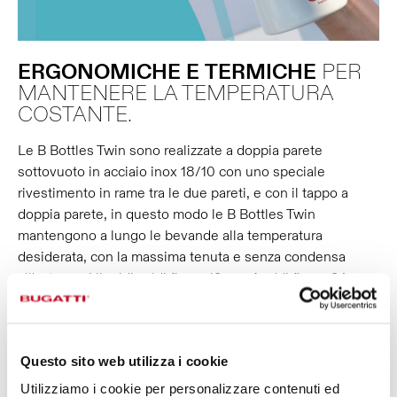
ERGONOMICHE
E
TERMICHE
PER
MANTENERE LA TEMPERATURA
COSTANTE.
Le B Bottles Twin sono realizzate a doppia parete
sottovuoto in acciaio inox 18/10 con uno speciale
rivestimento in rame tra le due pareti, e con il tappo a
doppia parete, in questo modo le B Bottles Twin
mantengono a lungo le bevande alla temperatura
desiderata, con la massima tenuta e senza condensa
all'esterno: i liquidi caldi fino a 12 ore, freddi fino a 24 ore,
e preserveranno il ghiaccio fino a 36 ore. Inoltre, l’ampia
apertura ti faciliterà nella pulizia, nelle operazioni di refill e
nell’inserimento di cubetti di ghiaccio. È adatta anche alle
Questo sito web utilizza i cookie
bevande gassate!
Utilizziamo i cookie per personalizzare contenuti ed