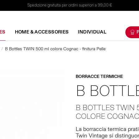
Spedizione gratuita per ordini superiori a 99,00 €
ES
HOME & ACCESSORIES
INDIVIDUAL
P
B Bottles TWIN 500 ml colore Cognac - finitura Pelle
BORRACCE TERMICHE
B BOTTL
B BOTTLES TWIN 
COLORE COGNAC -
La borraccia termica prat
Twin Vintage si distinguono