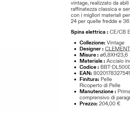
vintage, realizzato da abili
raffinatezza classica e s
con i migliori materiali p
24 per quelle fredde e 36 
Spina elettrica :
CE/CB E
Collezione:
Vintage
Designer :
CLEMENT
Misure :
ø6,8XH23,6
Materiale :
Acciaio in
Codice :
BBT-DL500
EAN:
8020178327541
Finitura:
Pelle
Ricoperto di Pelle
Manutenzione :
Prima 
comprensivo di paragr
Prezzo:
204,00 €