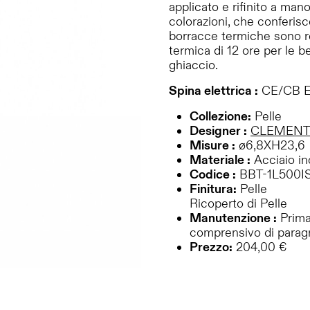
applicato e rifinito a mano 
colorazioni, che conferisce
borracce termiche sono rea
termica di 12 ore per le b
ghiaccio.
Spina elettrica :
CE/CB E
Collezione:
Pelle
Designer :
CLEMENT
Misure :
ø6,8XH23,6
Materiale :
Acciaio in
Codice :
BBT-1L500I
Finitura:
Pelle
Ricoperto di Pelle
Manutenzione :
Prima 
comprensivo di paragr
Prezzo:
204,00 €