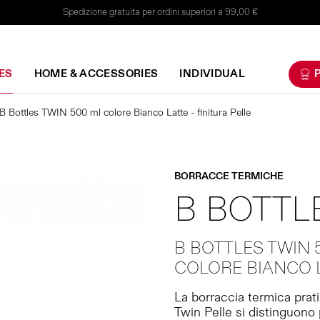
Spedizione gratuita per ordini superiori a 99,00 €
ES
HOME & ACCESSORIES
INDIVIDUAL
P
B Bottles TWIN 500 ml colore Bianco Latte - finitura Pelle
BORRACCE TERMICHE
B BOTTL
B BOTTLES TWIN 
COLORE BIANCO L
La borraccia termica prati
Twin Pelle si distinguono p