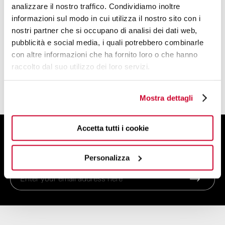
analizzare il nostro traffico. Condividiamo inoltre
ANDREAS SEEGATZ
informazioni sul modo in cui utilizza il nostro sito con i
nostri partner che si occupano di analisi dei dati web,
AN EXTRA ECLECTIC SOUL WITH A THING
pubblicità e social media, i quali potrebbero combinarle
FOR CONCEIVING BUGATTI BEST SELLERS.
con altre informazioni che ha fornito loro o che hanno
raccolto dal suo utilizzo dei loro servizi.
FIND OUT MORE
Mostra dettagli
Accetta tutti i cookie
SIGN UP FOR THE NEWSLETTER
And get 10% off your order
Personalizza