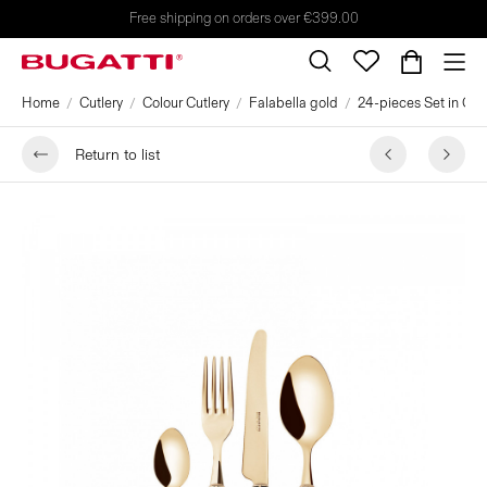
Free shipping on orders over €399.00
Home
Cutlery
Colour Cutlery
Falabella gold
24-pieces Set in Gal
Return to list