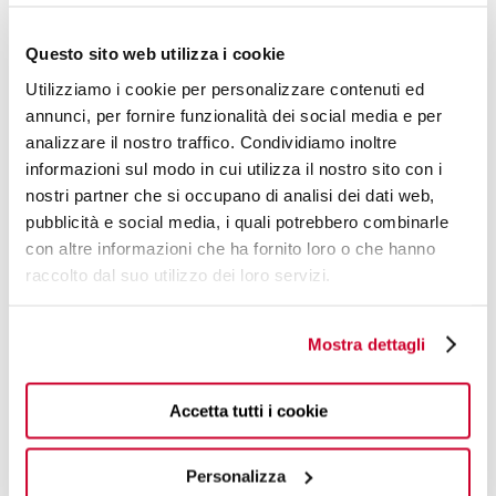
Questo sito web utilizza i cookie
Utilizziamo i cookie per personalizzare contenuti ed
annunci, per fornire funzionalità dei social media e per
analizzare il nostro traffico. Condividiamo inoltre
informazioni sul modo in cui utilizza il nostro sito con i
DESIGN BY
nostri partner che si occupano di analisi dei dati web,
pubblicità e social media, i quali potrebbero combinarle
ALESSANDRO
con altre informazioni che ha fornito loro o che hanno
PARASCANDOLO
raccolto dal suo utilizzo dei loro servizi.
THE KNOWLEDGEABLE STYLE
Mostra dettagli
AFICIONADO WITH A FOCUS ON FASHION.
FIND OUT MORE
Accetta tutti i cookie
Personalizza