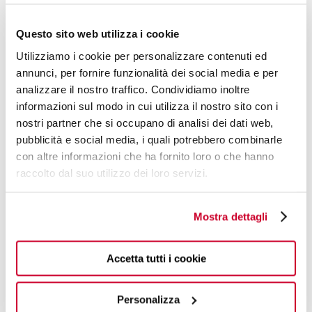
Questo sito web utilizza i cookie
Utilizziamo i cookie per personalizzare contenuti ed
annunci, per fornire funzionalità dei social media e per
analizzare il nostro traffico. Condividiamo inoltre
informazioni sul modo in cui utilizza il nostro sito con i
DESIGN BY
nostri partner che si occupano di analisi dei dati web,
pubblicità e social media, i quali potrebbero combinarle
ALESSANDRO
con altre informazioni che ha fornito loro o che hanno
PARASCANDOLO
raccolto dal suo utilizzo dei loro servizi.
THE KNOWLEDGEABLE STYLE
Mostra dettagli
AFICIONADO WITH A FOCUS ON FASHION.
FIND OUT MORE
Accetta tutti i cookie
Personalizza