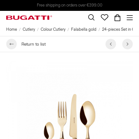
Free shipping on orders over €399.00
Home
Cutlery
Colour Cutlery
Falabella gold
24-pieces Set in Gall
Return to list