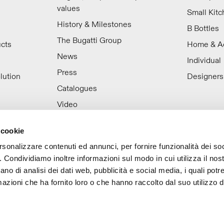
values
Small Kit
History & Milestones
B Bottles
The Bugatti Group
ucts
Home & A
News
Individual
Press
lution
Designers
Catalogues
Video
Work with us
 cookie
rsonalizzare contenuti ed annunci, per fornire funzionalità dei so
o. Condividiamo inoltre informazioni sul modo in cui utilizza il nost
ano di analisi dei dati web, pubblicità e social media, i quali pot
azioni che ha fornito loro o che hanno raccolto dal suo utilizzo de
ompany info
Privacy policy