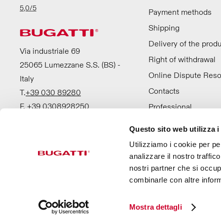
5,0
/5
Payment methods
Shipping
Delivery of the prod
Via industriale 69
Right of withdrawal
25065 Lumezzane S.S. (BS) -
Online Dispute Reso
Italy
Contacts
T.
+39 030 89280
F. +39 0308928250
Professional
Questo sito web utilizza i
Utilizziamo i cookie per pe
analizzare il nostro traffic
nostri partner che si occup
combinarle con altre inform
© 2022, ILCAR di Bugatti Srl
VAT no. 00552330987
C
Mostra dettagli
Apri Video