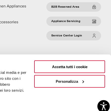
chen Appliances
B2B Reserved Area
Appliance Servicing
ccessories
Service Center Login
Accetta tutti i cookie
cial media e per
ro sito con i
Personalizza
rebbero
i loro servizi.
®
®
with
Work
up
|
built on Rubin
Red