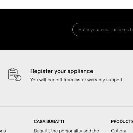
Register your appliance
You will benefit from faster warranty support.
CASA BUGATTI
PRODUCT
ons
Bugatti, the personality and the
Cutlery