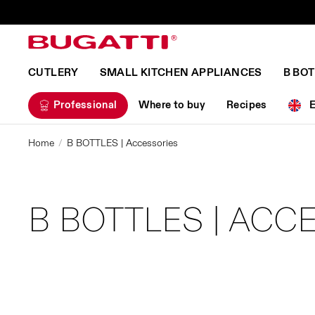
CUTLERY
SMALL KITCHEN APPLIANCES
B BO
Professional
Where to buy
Recipes
Home
B BOTTLES | Accessories
B BOTTLES | ACC