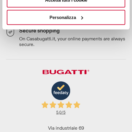
Accetta tutti i cookie
Register your appliance
Personalizza
You will benefit from faster warranty support.
Secure shopping
On Casabugatti.it, your online payments are always
secure.
5,0
/5
Via industriale 69