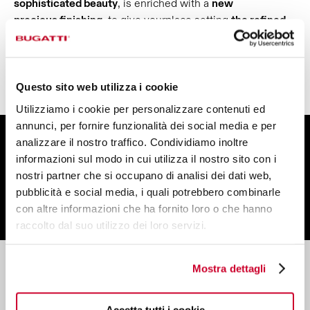
sophisticated beauty
, is enriched with a
new
precious finishing
, to give yourplace setting
the refined
and opalescent
atmosphere
of pearls.
FIND OUT MORE
Questo sito web utilizza i cookie
Utilizziamo i cookie per personalizzare contenuti ed
annunci, per fornire funzionalità dei social media e per
analizzare il nostro traffico. Condividiamo inoltre
SIGN UP FOR THE NEWSLETTER
informazioni sul modo in cui utilizza il nostro sito con i
And get 10% off your order
nostri partner che si occupano di analisi dei dati web,
pubblicità e social media, i quali potrebbero combinarle
con altre informazioni che ha fornito loro o che hanno
raccolto dal suo utilizzo dei loro servizi.
Mostra dettagli
Customer Support
Contact us to receive information about your order
and our products.