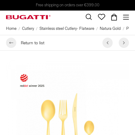
Free shipping on orders over €399.00
Home
Cutlery
Stainless steel Cutlery- Flatware
Natura Gold
Plac
Return to list