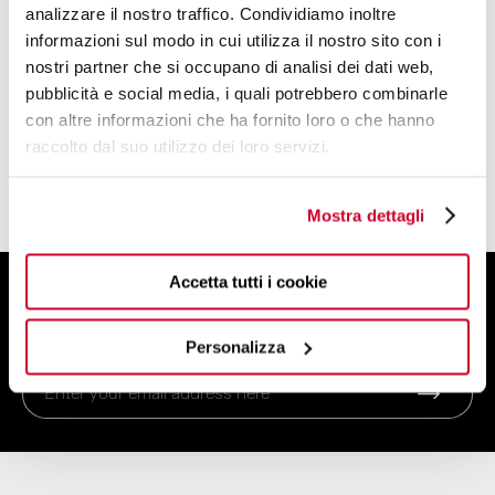
analizzare il nostro traffico. Condividiamo inoltre
BUGATTI DESIGN STUDIO
informazioni sul modo in cui utilizza il nostro sito con i
nostri partner che si occupano di analisi dei dati web,
A TEAM OF DESIGNERS AND PLANNERS
pubblicità e social media, i quali potrebbero combinarle
WITH A CREATIVE SOUL
con altre informazioni che ha fornito loro o che hanno
raccolto dal suo utilizzo dei loro servizi.
FIND OUT MORE
Mostra dettagli
Accetta tutti i cookie
SIGN UP FOR THE NEWSLETTER
And get 10% off your order
Personalizza