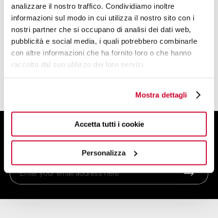
analizzare il nostro traffico. Condividiamo inoltre
BUGATTI DESIGN STUDIO
informazioni sul modo in cui utilizza il nostro sito con i
nostri partner che si occupano di analisi dei dati web,
A TEAM OF DESIGNERS AND PLANNERS
pubblicità e social media, i quali potrebbero combinarle
WITH A CREATIVE SOUL
con altre informazioni che ha fornito loro o che hanno
raccolto dal suo utilizzo dei loro servizi.
FIND OUT MORE
Mostra dettagli
Accetta tutti i cookie
SIGN UP FOR THE NEWSLETTER
And get 10% off your order
Personalizza