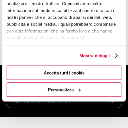
analizzare il nostro traffico. Condividiamo inoltre
BUGATTI DESIGN STUDIO
informazioni sul modo in cui utilizza il nostro sito con i
nostri partner che si occupano di analisi dei dati web,
A TEAM OF DESIGNERS AND PLANNERS
pubblicità e social media, i quali potrebbero combinarle
WITH A CREATIVE SOUL
con altre informazioni che ha fornito loro o che hanno
raccolto dal suo utilizzo dei loro servizi.
FIND OUT MORE
Mostra dettagli
Accetta tutti i cookie
SIGN UP FOR THE NEWSLETTER
And get 10% off your order
Personalizza