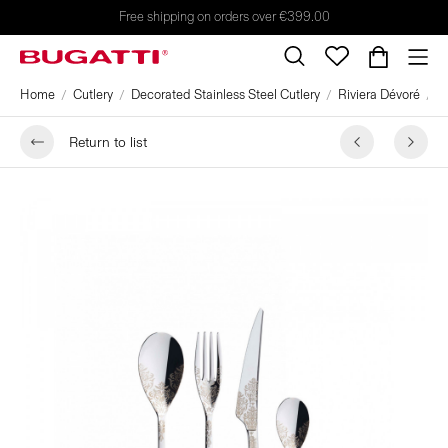
Free shipping on orders over €399.00
Home
Cutlery
Decorated Stainless Steel Cutlery
Riviera Dévoré
2
Return to list