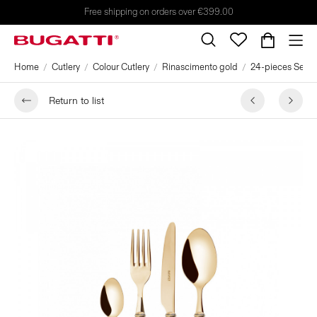
Free shipping on orders over €399.00
Home
Cutlery
Colour Cutlery
Rinascimento gold
24-pieces Set in
Return to list