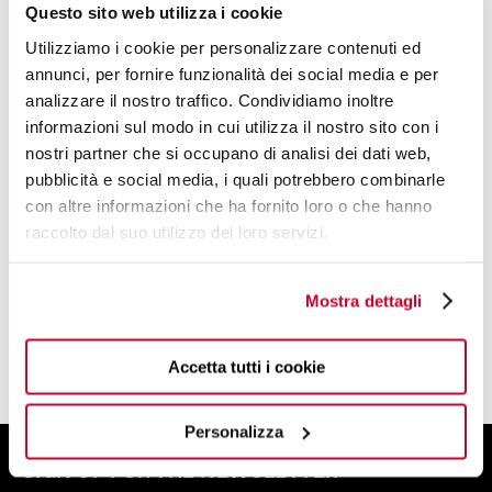
Questo sito web utilizza i cookie
Utilizziamo i cookie per personalizzare contenuti ed
annunci, per fornire funzionalità dei social media e per
analizzare il nostro traffico. Condividiamo inoltre
informazioni sul modo in cui utilizza il nostro sito con i
DESIGN BY
nostri partner che si occupano di analisi dei dati web,
pubblicità e social media, i quali potrebbero combinarle
BUGATTI DESIGN STUDIO
con altre informazioni che ha fornito loro o che hanno
raccolto dal suo utilizzo dei loro servizi.
A TEAM OF DESIGNERS AND PLANNERS
WITH A CREATIVE SOUL
Mostra dettagli
FIND OUT MORE
Accetta tutti i cookie
Personalizza
SIGN UP FOR THE NEWSLETTER