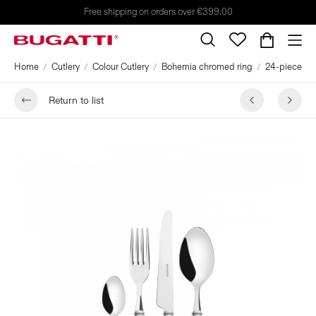
Free shipping on orders over €399.00
Home
Cutlery
Colour Cutlery
Bohemia chromed ring
24-pieces Se
Return to list