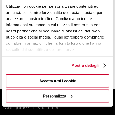
Utilizziamo i cookie per personalizzare contenuti ed
annunci, per fornire funzionalità dei social media e per
analizzare il nostro traffico. Condividiamo inoltre
informazioni sul modo in cui utilizza il nostro sito con i
DESIGN BY
nostri partner che si occupano di analisi dei dati web,
BUGATTI DESIGN STUDIO
pubblicità e social media, i quali potrebbero combinarle
con altre informazioni che ha fornito loro o che hanno
A TEAM OF DESIGNERS AND PLANNERS
raccolto dal suo utilizzo dei loro servizi.
WITH A CREATIVE SOUL
Mostra dettagli
FIND OUT MORE
Accetta tutti i cookie
Personalizza
SIGN UP FOR THE NEWSLETTER
And get 10% off your order