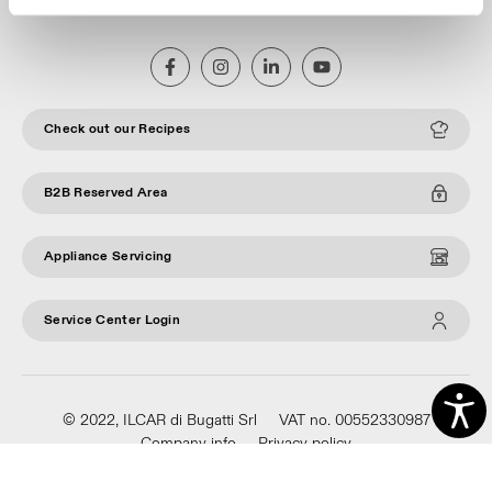
F. +39 0308928250
Check out our Recipes
B2B Reserved Area
Appliance Servicing
Service Center Login
© 2022, ILCAR di Bugatti Srl
VAT no. 00552330987
Company info
Privacy policy
®
®
with
Work
up
|
built on Rubin
Red