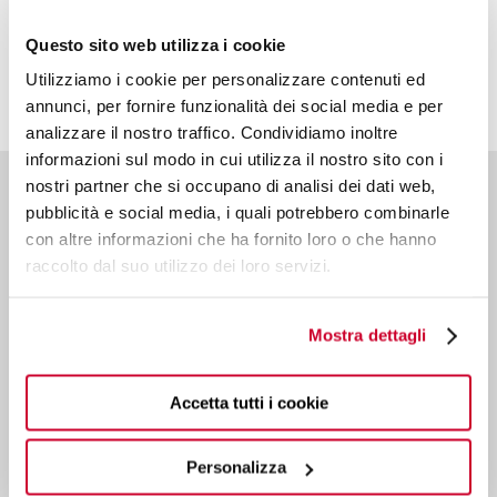
Questo sito web utilizza i cookie
Utilizziamo i cookie per personalizzare contenuti ed
annunci, per fornire funzionalità dei social media e per
analizzare il nostro traffico. Condividiamo inoltre
informazioni sul modo in cui utilizza il nostro sito con i
nostri partner che si occupano di analisi dei dati web,
pubblicità e social media, i quali potrebbero combinarle
con altre informazioni che ha fornito loro o che hanno
raccolto dal suo utilizzo dei loro servizi.
Mostra dettagli
5,0
/5
Accetta tutti i cookie
Via industriale 69
25065 Lumezzane S.S. (BS) - Italy
Personalizza
T.
+39 030 89280