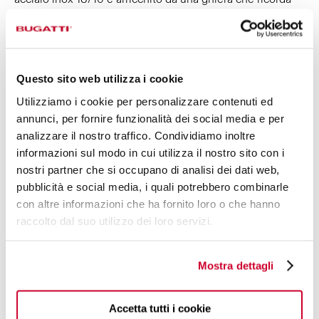
l’intreccio dei suoni che formano una melodia; un
dettaglio disponibile in versione lucida, dorata e argento
antico. L’elegante manico viene lavorato manualmente
tramite lastre in acrilico che contribuiscono all’unicità di
Questo sito web utilizza i cookie
ogni pezzo rendendolo unico e differente per venature e
densità di pagliuzze. Sono disponibili oltre 50 referenze,
Utilizziamo i cookie per personalizzare contenuti ed
per soddisfare ogni tua singola esigenza.
annunci, per fornire funzionalità dei social media e per
analizzare il nostro traffico. Condividiamo inoltre
informazioni sul modo in cui utilizza il nostro sito con i
nostri partner che si occupano di analisi dei dati web,
pubblicità e social media, i quali potrebbero combinarle
con altre informazioni che ha fornito loro o che hanno
raccolto dal suo utilizzo dei loro servizi.
Mostra dettagli
Accetta tutti i cookie