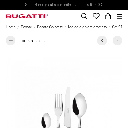
Spedizione gratuita per ordini superiori a 99,00 €
Home
Posate
Posate Colorate
Melodia ghiera cromata
Set 24 pez
Torna alla lista