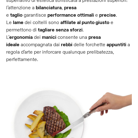
superlativo di estetica sofisticata a prestazioni superiori:
l’attenzione a
bilanciatura
,
presa
e
taglio
garantisce
performance
ottimali
e
precise
.
Le
lame
dei coltelli sono
affilate
al punto giusto
e
permettono di
tagliare
senza
sforzi
.
L’
ergonomia
dei
manici
consente una
presa
ideale
accompagnata dai
rebbi
delle forchette
appuntiti
a
regola d’arte per inforcare qualunque prelibatezza,
perfettamente.