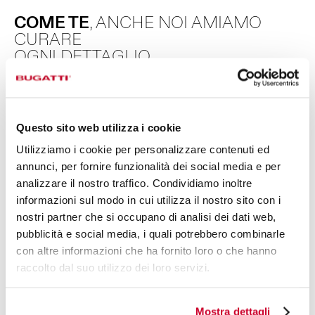
COME TE
, ANCHE NOI AMIAMO
CURARE
OGNI DETTAGLIO.
La linea di posate colorate Oxford nasce dall’incontro tra
bellezza e funzionalità. Ogni pezzo è realizzato in acciaio
inox 18/10 e arricchito da una ghiera che ricorda uno
Questo sito web utilizza i cookie
stemma; un dettaglio disponibile in versione lucida,
Utilizziamo i cookie per personalizzare contenuti ed
dorata e argento antico. L’elegante manico viene lavorato
annunci, per fornire funzionalità dei social media e per
manualmente tramite lastre in acrilico che contribuiscono
analizzare il nostro traffico. Condividiamo inoltre
all’unicità di ogni pezzo rendendolo unico e differente per
informazioni sul modo in cui utilizza il nostro sito con i
venature e densità di pagliuzze. Sono disponibili oltre 50
nostri partner che si occupano di analisi dei dati web,
referenze, per soddisfare ogni tua singola esigenza.
pubblicità e social media, i quali potrebbero combinarle
con altre informazioni che ha fornito loro o che hanno
raccolto dal suo utilizzo dei loro servizi.
Mostra dettagli