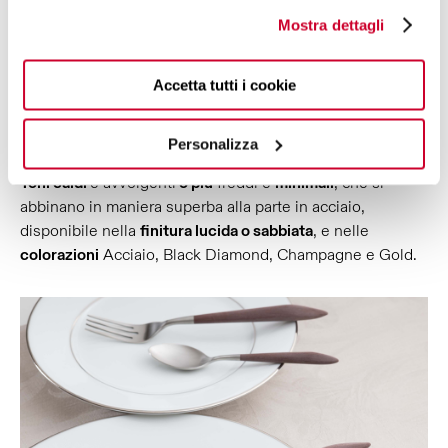
Mostra dettagli
UN'
AMPIA GAMMA
DI SCELTE
Accetta tutti i cookie
Tante colorazioni disponibili per rendere
la tua mise en
place
ancora più
personale
e
adatta
all'occasione.
Personalizza
Toni caldi
e avvolgenti
o più
freddi e
minimali
, che si
abbinano in maniera superba alla parte in acciaio,
disponibile nella
finitura lucida o sabbiata
, e nelle
colorazioni
Acciaio, Black Diamond, Champagne e Gold.