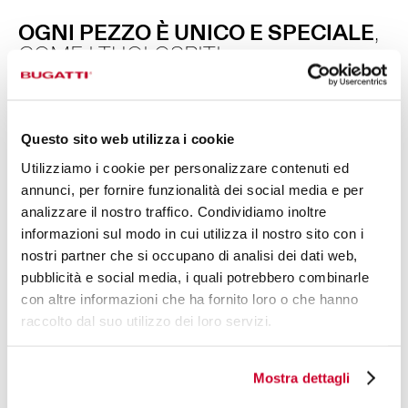
OGNI PEZZO È UNICO E SPECIALE
,
COME I TUOI OSPITI.
Aladdin nasce dall’incontro tra bellezza e funzionalità:
infatti la linea di posate è realizzata in acciaio inox 18/10,
con una ghiera intrecciata disponibile in versione lucida,
Questo sito web utilizza i cookie
dorata e argento antico, e un elegante manico realizzato
Utilizziamo i cookie per personalizzare contenuti ed
tramite la lavorazione manuale di lastre in acrilico, che
annunci, per fornire funzionalità dei social media e per
rendono ogni pezzo unico e differente per venature e
analizzare il nostro traffico. Condividiamo inoltre
densità di pagliuzze. Sono disponibili oltre 50 referenze,
informazioni sul modo in cui utilizza il nostro sito con i
per soddisfare ogni tua singola esigenza.
nostri partner che si occupano di analisi dei dati web,
pubblicità e social media, i quali potrebbero combinarle
con altre informazioni che ha fornito loro o che hanno
raccolto dal suo utilizzo dei loro servizi.
Mostra dettagli