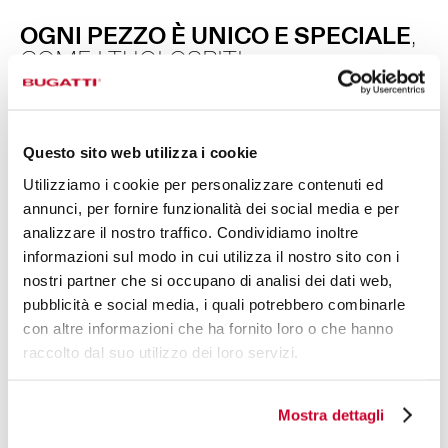
OGNI PEZZO È UNICO E SPECIALE
,
COME I TUOI OSPITI.
Aladdin nasce dall’incontro tra bellezza e funzionalità:
infatti la linea di posate è realizzata in acciaio inox 18/10,
con una ghiera intrecciata disponibile in versione lucida,
Questo sito web utilizza i cookie
dorata e argento antico, e un elegante manico realizzato
Utilizziamo i cookie per personalizzare contenuti ed
tramite la lavorazione manuale di lastre in acrilico, che
annunci, per fornire funzionalità dei social media e per
rendono ogni pezzo unico e differente per venature e
analizzare il nostro traffico. Condividiamo inoltre
densità di pagliuzze. Sono disponibili oltre 50 referenze,
informazioni sul modo in cui utilizza il nostro sito con i
per soddisfare ogni tua singola esigenza.
nostri partner che si occupano di analisi dei dati web,
pubblicità e social media, i quali potrebbero combinarle
con altre informazioni che ha fornito loro o che hanno
raccolto dal suo utilizzo dei loro servizi.
Mostra dettagli