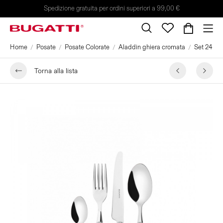
Spedizione gratuita per ordini superiori a 99,00 €
Home
Posate
Posate Colorate
Aladdin ghiera cromata
Set 24 pez
Torna alla lista