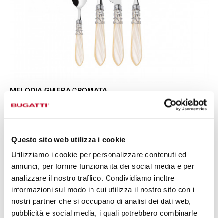
MELODIA GHIERA CROMATA
Set 24 pezzi in scatola Gallery - colore Avorio -
295,00 €
finitura Madreperla
Disponibile in 17 colori
Questo sito web utilizza i cookie
Utilizziamo i cookie per personalizzare contenuti ed
24 PEZZI
PER 6 PERSONE
annunci, per fornire funzionalità dei social media e per
analizzare il nostro traffico. Condividiamo inoltre
informazioni sul modo in cui utilizza il nostro sito con i
nostri partner che si occupano di analisi dei dati web,
pubblicità e social media, i quali potrebbero combinarle