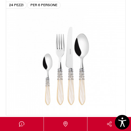
24 PEZZI
PER 6 PERSONE
MELODIA GHIERA CROMATA
Set 24 pezzi in scatola Gallery - colore Avorio -