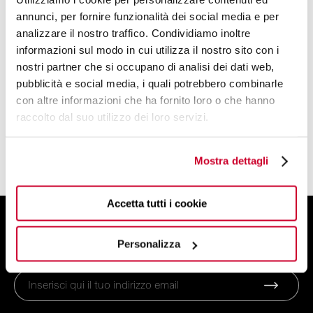
annunci, per fornire funzionalità dei social media e per
DESIGN BY
analizzare il nostro traffico. Condividiamo inoltre
BUGATTI DESIGN STUDIO
informazioni sul modo in cui utilizza il nostro sito con i
nostri partner che si occupano di analisi dei dati web,
pubblicità e social media, i quali potrebbero combinarle
UN TEAM DI PROGETTISTI E DESIGNER
con altre informazioni che ha fornito loro o che hanno
DALL'ANIMO CREATIVO
raccolto dal suo utilizzo dei loro servizi.
LEGGI DI PIÙ
Mostra dettagli
Accetta tutti i cookie
ISCRIVITI ALLA NEWSLETTER
E ottieni uno sconto del 10% sul tuo ordine!
Personalizza