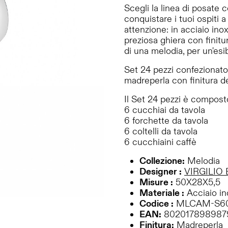
Scegli la linea di posate
conquistare i tuoi ospiti 
attenzione: in acciaio ino
preziosa ghiera con finitu
di una melodia, per un'esi
Set 24 pezzi confezionato 
madreperla con finitura d
Il Set 24 pezzi è compost
6 cucchiai da tavola
6 forchette da tavola
6 coltelli da tavola
6 cucchiaini caffè
Collezione:
Melodia
Designer :
VIRGILIO
Misure :
50X28X5,5
Materiale :
Acciaio ino
Codice :
MLCAM-S6
EAN:
802017898987
Finitura:
Madreperla