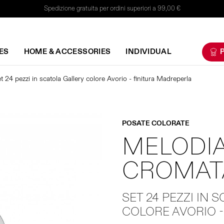
Spedizione gratuita per ordini superiori a 99,00 €
ES
HOME & ACCESSORIES
INDIVIDUAL
P
t 24 pezzi in scatola Gallery colore Avorio - finitura Madreperla
POSATE COLORATE
MELODIA
CROMAT
SET 24 PEZZI IN 
COLORE AVORIO 