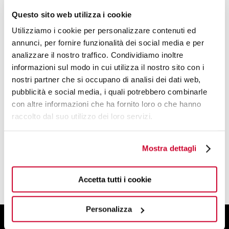
Questo sito web utilizza i cookie
Utilizziamo i cookie per personalizzare contenuti ed
annunci, per fornire funzionalità dei social media e per
analizzare il nostro traffico. Condividiamo inoltre
informazioni sul modo in cui utilizza il nostro sito con i
DESIGN BY
nostri partner che si occupano di analisi dei dati web,
pubblicità e social media, i quali potrebbero combinarle
BUGATTI DESIGN STUDIO
con altre informazioni che ha fornito loro o che hanno
raccolto dal suo utilizzo dei loro servizi.
UN TEAM DI PROGETTISTI E DESIGNER
DALL'ANIMO CREATIVO
Mostra dettagli
LEGGI DI PIÙ
Accetta tutti i cookie
Personalizza
ISCRIVITI ALLA NEWSLETTER