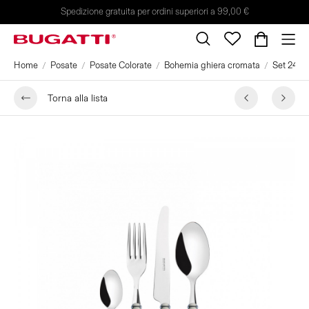
Spedizione gratuita per ordini superiori a 99,00 €
Home
Posate
Posate Colorate
Bohemia ghiera cromata
Set 24 pe
Torna alla lista