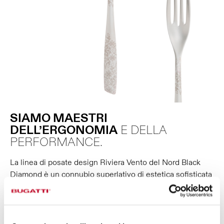
SIAMO MAESTRI
DELL’ERGONOMIA
E DELLA
PERFORMANCE.
La linea di posate design Riviera Vento del Nord Black
Diamond è un connubio superlativo di estetica sofisticata
a prestazioni superiori: l’attenzione a
bilanciatura
,
presa
e
taglio
garantiscono
performance ottimali
e
precise
. Le
lame
dei coltelli sono
affilate
al punto giusto e
permettono di
tagliare senza sforzi
. L’ergonomia dei