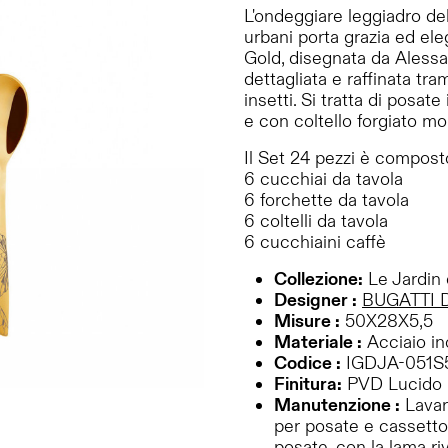
L'ondeggiare leggiadro dell
urbani porta grazia ed ele
Gold, disegnata da Alessa
dettagliata e raffinata tram
insetti. Si tratta di posat
e con coltello forgiato mo
Il Set 24 pezzi è compost
6 cucchiai da tavola
6 forchette da tavola
6 coltelli da tavola
6 cucchiaini caffè
Collezione:
Le Jardin 
Designer :
BUGATTI 
Misure :
50X28X5,5
Materiale :
Acciaio in
Codice :
IGDJA-051
Finitura:
PVD Lucido
Manutenzione :
Lavare
per posate e cassetto 
posate, con la lama riv