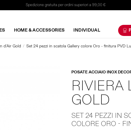
Spedizione gratuita per ordini superiori a 99,00 €
ES
HOME & ACCESSORIES
INDIVIDUAL
P
in d'Air Gold
Set 24 pezzi in scatola Gallery colore Oro - finitura PVD L
POSATE ACCIAIO INOX DECO
RIVIERA 
GOLD
SET 24 PEZZI IN 
COLORE ORO - FI