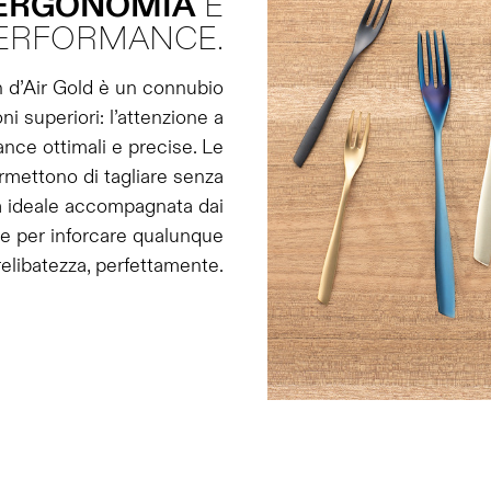
’ERGONOMIA
E
PERFORMANCE.
n d’Air Gold è un connubio
ni superiori: l’attenzione a
ance ottimali e precise. Le
ermettono di tagliare senza
a ideale accompagnata dai
rte per inforcare qualunque
relibatezza, perfettamente.