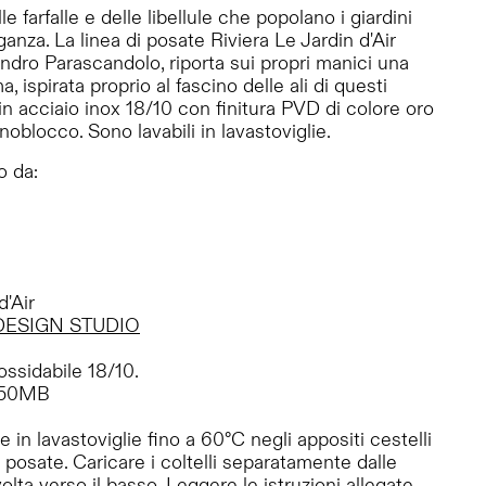
e farfalle e delle libellule che popolano i giardini
ganza. La linea di posate Riviera Le Jardin d'Air
ndro Parascandolo, riporta sui propri manici una
a, ispirata proprio al fascino delle ali di questi
e in acciaio inox 18/10 con finitura PVD di colore oro
noblocco. Sono lavabili in lavastoviglie.
o da:
d'Air
DESIGN STUDIO
ossidabile 18/10.
S50MB
 in lavastoviglie fino a 60°C negli appositi cestelli
posate. Caricare i coltelli separatamente dalle
olta verso il basso. Leggere le istruzioni allegate