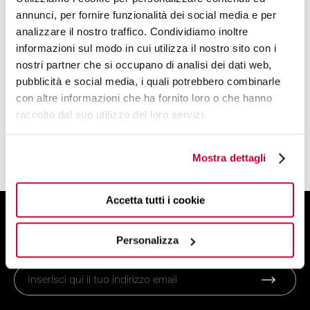
annunci, per fornire funzionalità dei social media e per
DESIGN BY
analizzare il nostro traffico. Condividiamo inoltre
BUGATTI DESIGN STUDIO
informazioni sul modo in cui utilizza il nostro sito con i
nostri partner che si occupano di analisi dei dati web,
UN TEAM DI PROGETTISTI E DESIGNER
pubblicità e social media, i quali potrebbero combinarle
DALL'ANIMO CREATIVO
con altre informazioni che ha fornito loro o che hanno
raccolto dal suo utilizzo dei loro servizi.
LEGGI DI PIÙ
Mostra dettagli
Accetta tutti i cookie
ISCRIVITI ALLA NEWSLETTER
E ottieni uno sconto del 10% sul tuo ordine!
Personalizza