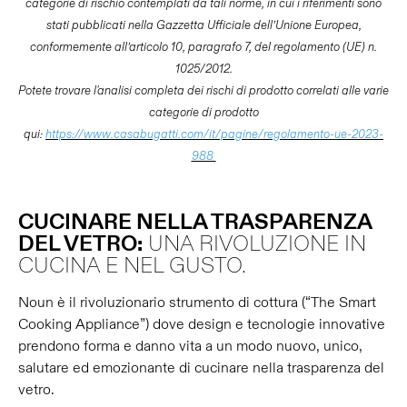
categorie di rischio contemplati da tali norme, in cui i riferimenti sono
stati pubblicati nella Gazzetta Ufficiale dell’Unione Europea,
conformemente all’articolo 10, paragrafo 7, del regolamento (UE) n.
1025/2012.
Potete trovare l'analisi completa dei rischi di prodotto correlati alle varie
categorie di prodotto
qui:
https://www.casabugatti.com/it/pagine/regolamento-ue-2023-
988
CUCINARE NELLA TRASPARENZA
DEL VETRO:
UNA RIVOLUZIONE IN
CUCINA E NEL GUSTO.
Noun è il rivoluzionario strumento di cottura (“The Smart
Cooking Appliance”) dove design e tecnologie innovative
prendono forma e danno vita a un modo nuovo, unico,
salutare ed emozionante di cucinare nella trasparenza del
vetro.