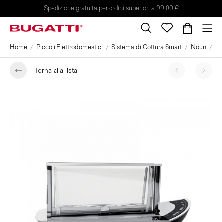
Spedizione gratuita per ordini superiori a 99,00 €
Home
Piccoli Elettrodomestici
Sistema di Cottura Smart
Noun
Si
Torna alla lista