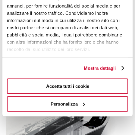
infrarossi lontani (FIR), presenti in natura e noti per le
annunci, per fornire funzionalità dei social media e per
proprietà benefiche. La cottura a contatto diretto evita
analizzare il nostro traffico. Condividiamo inoltre
dispersioni e calore in eccesso. Veloce ed efficiente,
informazioni sul modo in cui utilizza il nostro sito con i
Noun raggiunge i 300°C in soli 80 secondi. Il controllo
nostri partner che si occupano di analisi dei dati web,
dei tempi e delle temperature di cottura può ridurre in
pubblicità e social media, i quali potrebbero combinarle
modo significativo i consumi e ottimizzare la preparazione
con altre informazioni che ha fornito loro o che hanno
delle pietanze.
raccolto dal suo utilizzo dei loro servizi.
Mostra dettagli
Accetta tutti i cookie
Personalizza