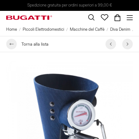
Spedizione gratuita per ordini superiori a 99,00 €
Home
Piccoli Elettrodomestici
Macchine del Caffè
Diva Denim
M
Torna alla lista