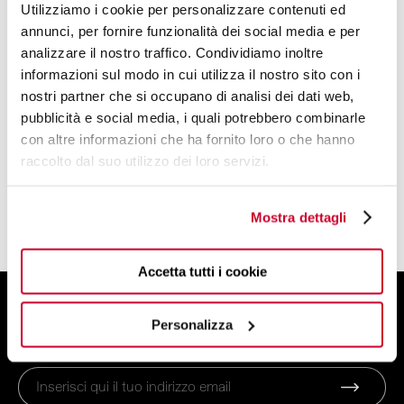
Utilizziamo i cookie per personalizzare contenuti ed
DESIGN BY
annunci, per fornire funzionalità dei social media e per
analizzare il nostro traffico. Condividiamo inoltre
ANDREAS SEEGATZ
informazioni sul modo in cui utilizza il nostro sito con i
nostri partner che si occupano di analisi dei dati web,
LA PERSONALITÀ UNICA ED ECLETTICA DI
pubblicità e social media, i quali potrebbero combinarle
UN DESIGNER PRONTO A IMMAGINARE IL
con altre informazioni che ha fornito loro o che hanno
PROSSIMO BEST SELLER.
raccolto dal suo utilizzo dei loro servizi.
LEGGI DI PIÙ
Mostra dettagli
Accetta tutti i cookie
ISCRIVITI ALLA NEWSLETTER
Personalizza
E ottieni uno sconto del 10% sul tuo ordine!