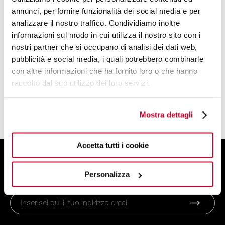
annunci, per fornire funzionalità dei social media e per
DESIGN BY
analizzare il nostro traffico. Condividiamo inoltre
BUGATTI DESIGN STUDIO
informazioni sul modo in cui utilizza il nostro sito con i
nostri partner che si occupano di analisi dei dati web,
UN TEAM DI PROGETTISTI E DESIGNER
pubblicità e social media, i quali potrebbero combinarle
DALL'ANIMO CREATIVO
con altre informazioni che ha fornito loro o che hanno
raccolto dal suo utilizzo dei loro servizi.
LEGGI DI PIÙ
Mostra dettagli
Accetta tutti i cookie
ISCRIVITI ALLA NEWSLETTER
E ottieni uno sconto del 10% sul tuo ordine!
Personalizza