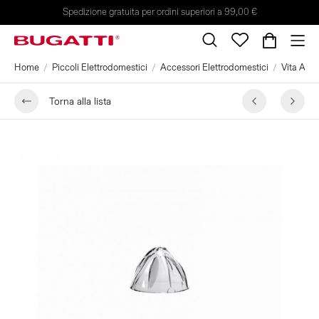
Spedizione gratuita per ordini superiori a 99,00 €
Home
Piccoli Elettrodomestici
Accessori Elettrodomestici
Vita Acc
Torna alla lista