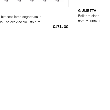
GIULIETTA
Bollitore elettrico Giu
li bistecca lama seghettata in
finitura Tinta unita
lo - colore Acciaio - finitura
€171.00