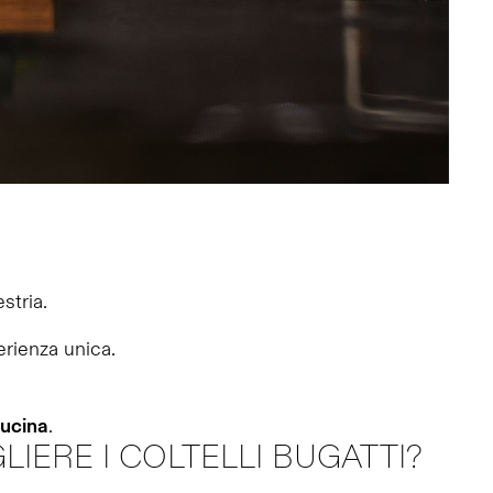
stria.
erienza unica.
cucina
.
LIERE I COLTELLI BUGATTI?