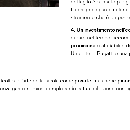
dettaglio è pensato per ga
Il design elegante si fon
strumento che è un piace
4. Un investimento nell'e
durare nel tempo, accomp
precisione
e affidabilità d
Un coltello Bugatti è una
ticoli per l'arte della tavola come
posate
, ma anche
picco
rienza gastronomica, completando la tua collezione con 