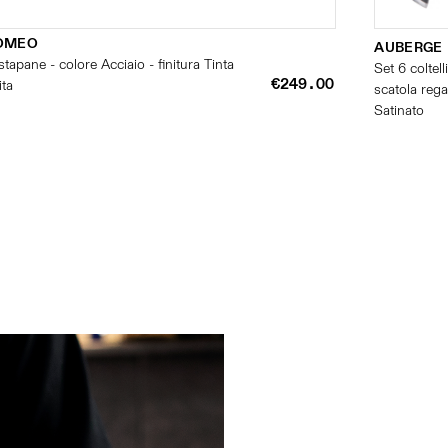
OMEO
AUBERGE
stapane - colore Acciaio - finitura Tinta
Set 6 coltel
€249.00
ita
scatola rega
Satinato