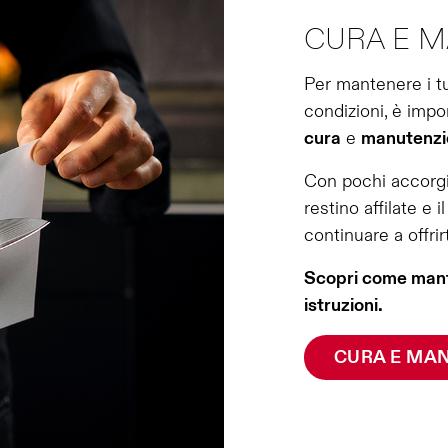
CURA E 
Per mantenere i tu
condizioni, è impo
cura
e
manutenzi
Con pochi accorgim
restino affilate e
continuare a offrir
Scopri come manten
istruzioni.
CURA E MA